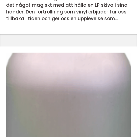
det något magiskt med att hålla en LP skiva i sina
händer. Den förtrollning som vinyl erbjuder tar oss
tillbaka i tiden och ger oss en upplevelse som
dagens streamingtjänster inte kan matcha. Men
vad är det egentligen som gör lp skivor så
speciella? En nostalgisk ljudupplevelse LP skivor
erbjuder en ljudupplevelse som för många &...