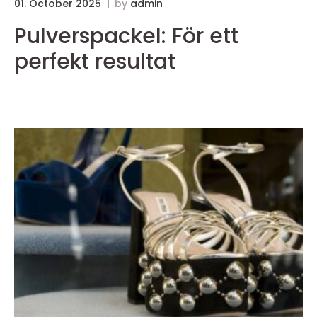
01. October 2025
by
admin
3
Pulverspackel: För ett
perfekt resultat