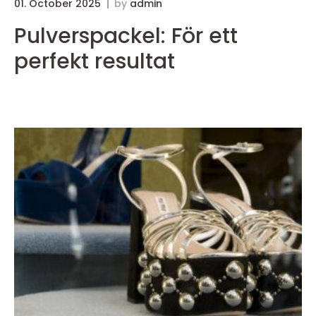
01. October 2025
by
admin
3
Pulverspackel: För ett
perfekt resultat