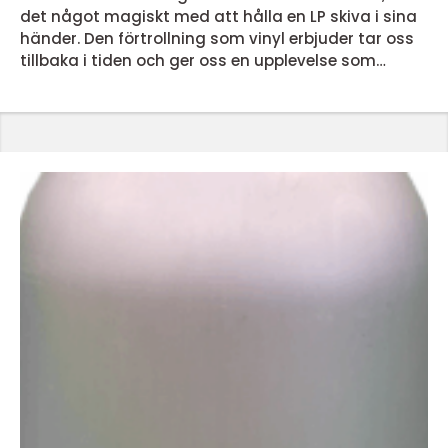
det något magiskt med att hålla en LP skiva i sina
händer. Den förtrollning som vinyl erbjuder tar oss
tillbaka i tiden och ger oss en upplevelse som
dagens streamingtjänster inte kan matcha. Men
vad är det egentligen som gör lp skivor så
speciella? En nostalgisk ljudupplevelse LP skivor
erbjuder en ljudupplevelse som för många &...