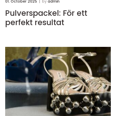
01. October 2025
by
admin
3
Pulverspackel: För ett
perfekt resultat