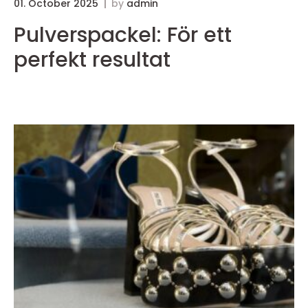
01. October 2025
by
admin
3
Pulverspackel: För ett
perfekt resultat