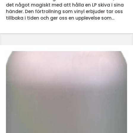
det något magiskt med att hålla en LP skiva i sina
händer. Den förtrollning som vinyl erbjuder tar oss
tillbaka i tiden och ger oss en upplevelse som
dagens streamingtjänster inte kan matcha. Men
vad är det egentligen som gör lp skivor så
speciella? En nostalgisk ljudupplevelse LP skivor
erbjuder en ljudupplevelse som för många &...