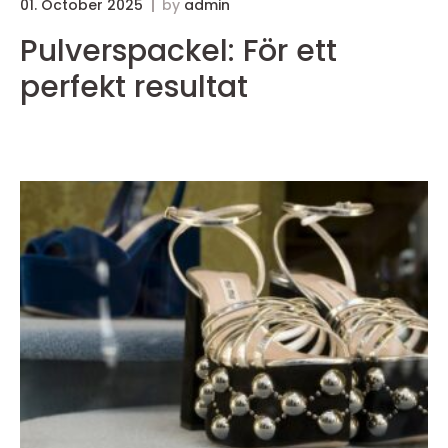
01. October 2025
by
admin
3
Pulverspackel: För ett
perfekt resultat