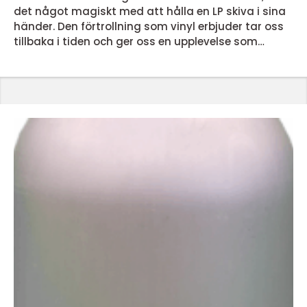
det något magiskt med att hålla en LP skiva i sina
händer. Den förtrollning som vinyl erbjuder tar oss
tillbaka i tiden och ger oss en upplevelse som
dagens streamingtjänster inte kan matcha. Men
vad är det egentligen som gör lp skivor så
speciella? En nostalgisk ljudupplevelse LP skivor
erbjuder en ljudupplevelse som för många &...