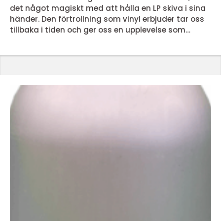
det något magiskt med att hålla en LP skiva i sina
händer. Den förtrollning som vinyl erbjuder tar oss
tillbaka i tiden och ger oss en upplevelse som
dagens streamingtjänster inte kan matcha. Men
vad är det egentligen som gör lp skivor så
speciella? En nostalgisk ljudupplevelse LP skivor
erbjuder en ljudupplevelse som för många &...