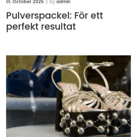
01. October 2025
by
admin
3
Pulverspackel: För ett
perfekt resultat