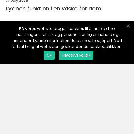
31. July 2025
Lyx och funktion i en väska för dam
På vores website bruges cookies til at huske dine
indstillinger, statistik og personalisering af indhold og
DIN-ESHOP.
se
annoncer. Denne information deles med tredjepart. Ved
fortsat brug af websiden godkender du cookiepolitikken.
Ok
Privatlivspolitik
web:
www.klikko.dk
Menu