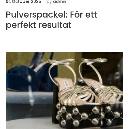
01. October 2025
by
admin
3
Pulverspackel: För ett
perfekt resultat