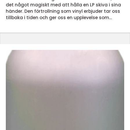
det något magiskt med att hålla en LP skiva i sina
händer. Den förtrollning som vinyl erbjuder tar oss
tillbaka i tiden och ger oss en upplevelse som
dagens streamingtjänster inte kan matcha. Men
vad är det egentligen som gör lp skivor så
speciella? En nostalgisk ljudupplevelse LP skivor
erbjuder en ljudupplevelse som för många &...