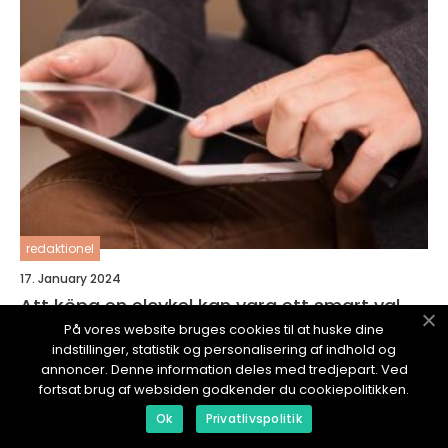
redaktionel
17. January 2024
Att köpa en elcykel kan vara ett smart val
för alla som letar efter ett smidigare och
På vores website bruges cookies til at huske dine
mer hållbart sätt att ta sig fram
indstillinger, statistik og personalisering af indhold og
annoncer. Denne information deles med tredjepart. Ved
fortsat brug af websiden godkender du cookiepolitikken.
Ok
Privatlivspolitik