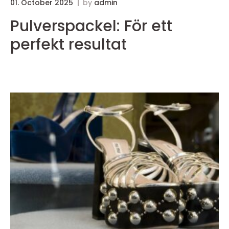
01. October 2025
by
admin
3
Pulverspackel: För ett
perfekt resultat