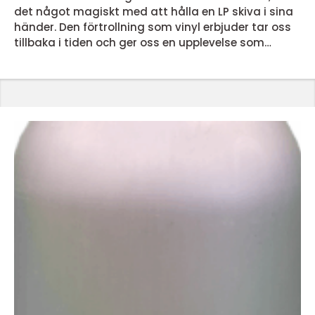
det något magiskt med att hålla en LP skiva i sina
händer. Den förtrollning som vinyl erbjuder tar oss
tillbaka i tiden och ger oss en upplevelse som
dagens streamingtjänster inte kan matcha. Men
vad är det egentligen som gör lp skivor så
speciella? En nostalgisk ljudupplevelse LP skivor
erbjuder en ljudupplevelse som för många &...