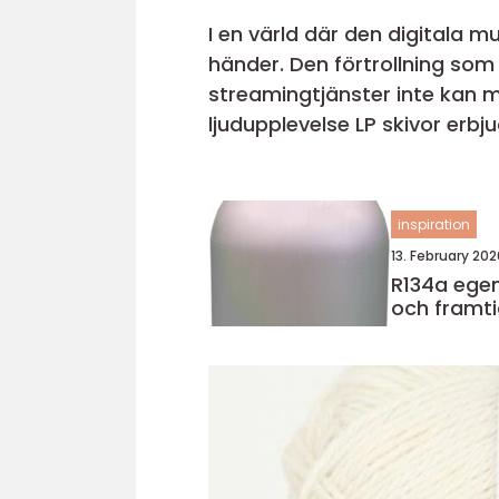
I en värld där den digitala m
händer. Den förtrollning som 
streamingtjänster inte kan m
ljudupplevelse LP skivor erbj
inspiration
13. February 202
R134a egenskaper, användning
och framti