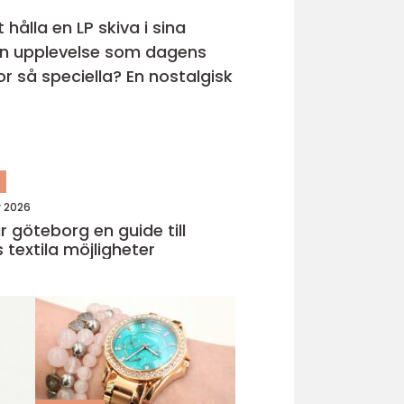
hålla en LP skiva i sina
s en upplevelse som dagens
r så speciella? En nostalgisk
n
y 2026
eborg en guide till
 textila möjligheter