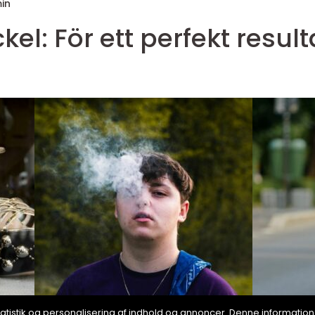
in
el: För ett perfekt result
, statistik og personalisering af indhold og annoncer. Denne informat