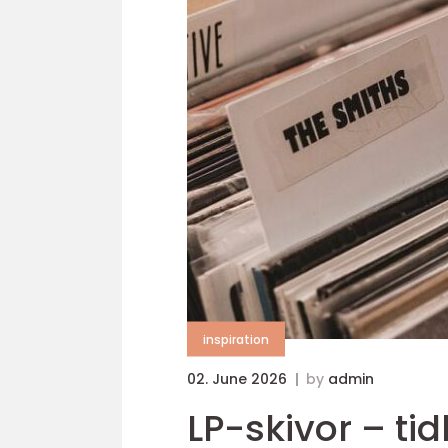
inspiration
02. June 2026
by
admin
LP-skivor – tid