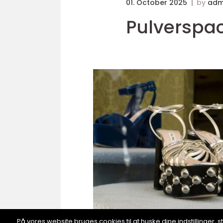
01. October 2025
by
adm
Pulverspack
På vores website bruges cookies til at huske dine indstillinger