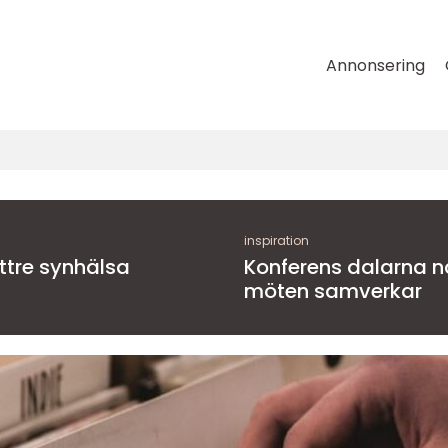
Annonsering
inspiration
ättre synhälsa
Konferens dalarna när natur, kultur och
möten samverkar