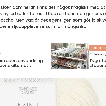
usiken dominerar, finns det något magiskt med att 
vinyl erbjuder tar oss tillbaka i tiden och ger os
atcha. Men vad är det egentligen som gör lp skivo
uder en ljudupplevelse som för många &...
inspiratio
6
01. Februar
Tygaffär göt
dens alternativ
stadens