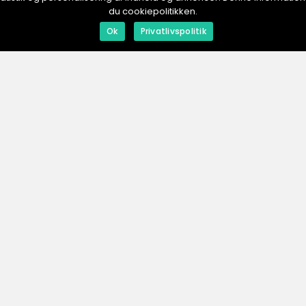
du cookiepolitikken.
redaktionel
inspiration
Ok
Privatlivspolitik
01. August 2025
31. July 2025
Rökpipor: En blick på traditionella
Lyx och fu
och moderna
dam
tillverkningsmetoder
ESHOP.
se
Men
Annonser
Om os