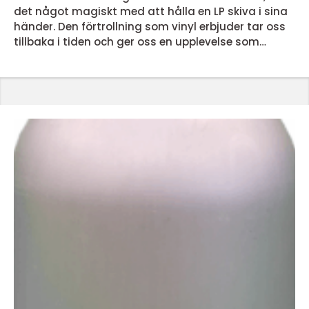
det något magiskt med att hålla en LP skiva i sina
händer. Den förtrollning som vinyl erbjuder tar oss
tillbaka i tiden och ger oss en upplevelse som
dagens streamingtjänster inte kan matcha. Men
vad är det egentligen som gör lp skivor så
speciella? En nostalgisk ljudupplevelse LP skivor
erbjuder en ljudupplevelse som för många &...