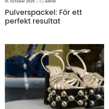
01. October 2025
by
admin
3
Pulverspackel: För ett
perfekt resultat