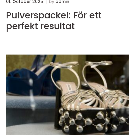
01. October 2025
by
admin
3
Pulverspackel: För ett
perfekt resultat