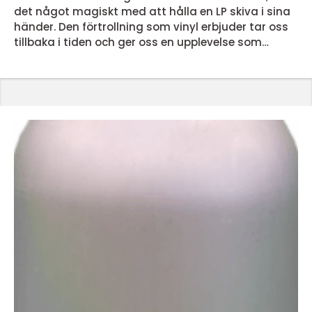
det något magiskt med att hålla en LP skiva i sina
händer. Den förtrollning som vinyl erbjuder tar oss
tillbaka i tiden och ger oss en upplevelse som
dagens streamingtjänster inte kan matcha. Men
vad är det egentligen som gör lp skivor så
speciella? En nostalgisk ljudupplevelse LP skivor
erbjuder en ljudupplevelse som för många &...