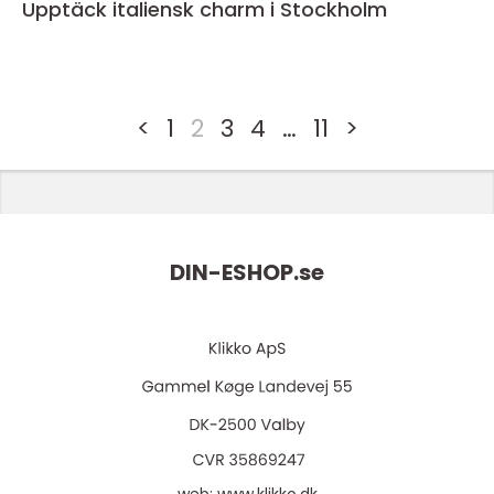
Upptäck italiensk charm i Stockholm
<
1
2
3
4
…
11
>
DIN-ESHOP.
se