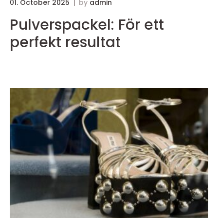
01. October 2025
by
admin
3
Pulverspackel: För ett
perfekt resultat