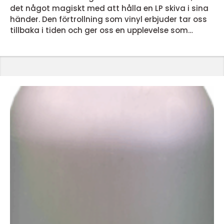
det något magiskt med att hålla en LP skiva i sina
händer. Den förtrollning som vinyl erbjuder tar oss
tillbaka i tiden och ger oss en upplevelse som
dagens streamingtjänster inte kan matcha. Men
vad är det egentligen som gör lp skivor så
speciella? En nostalgisk ljudupplevelse LP skivor
erbjuder en ljudupplevelse som för många &...