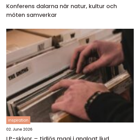
Konferens dalarna när natur, kultur och
möten samverkar
inspiration
02. June 2026
LP-skivor – tidlös magi i analogt ljud