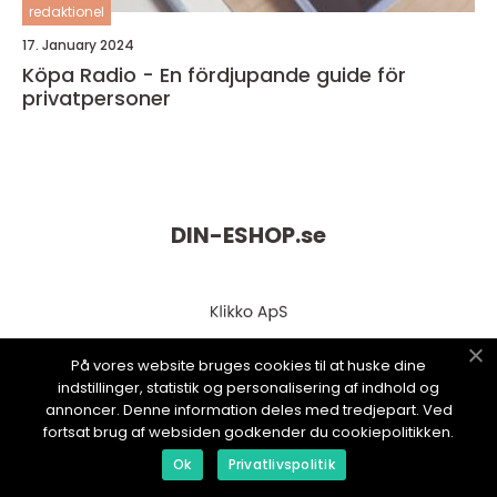
redaktionel
17. January 2024
Köpa Radio - En fördjupande guide för
privatpersoner
DIN-ESHOP.
se
På vores website bruges cookies til at huske dine
indstillinger, statistik og personalisering af indhold og
annoncer. Denne information deles med tredjepart. Ved
fortsat brug af websiden godkender du cookiepolitikken.
web:
www.klikko.dk
Ok
Privatlivspolitik