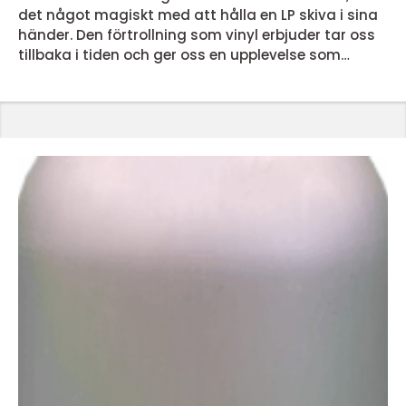
det något magiskt med att hålla en LP skiva i sina
händer. Den förtrollning som vinyl erbjuder tar oss
tillbaka i tiden och ger oss en upplevelse som
dagens streamingtjänster inte kan matcha. Men
vad är det egentligen som gör lp skivor så
speciella? En nostalgisk ljudupplevelse LP skivor
erbjuder en ljudupplevelse som för många &...