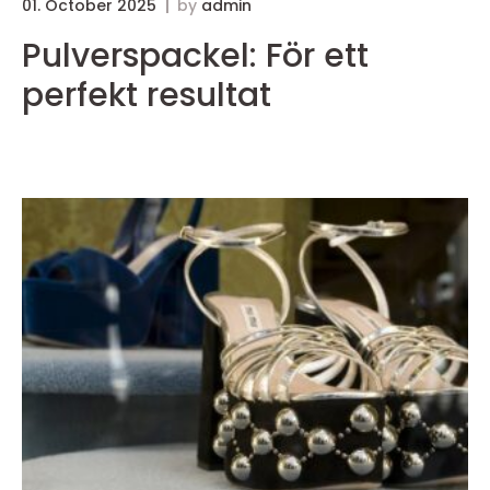
01. October 2025
by
admin
3
Pulverspackel: För ett
perfekt resultat