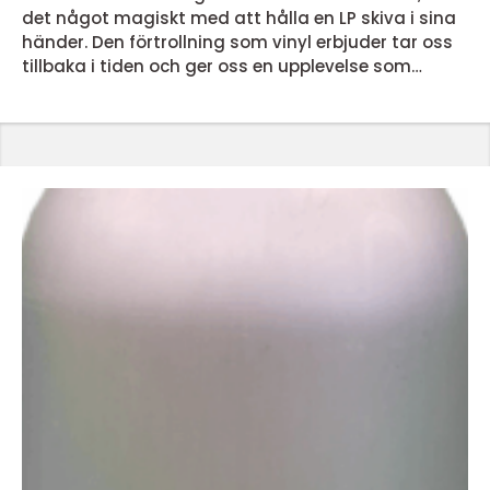
det något magiskt med att hålla en LP skiva i sina
händer. Den förtrollning som vinyl erbjuder tar oss
tillbaka i tiden och ger oss en upplevelse som
dagens streamingtjänster inte kan matcha. Men
vad är det egentligen som gör lp skivor så
speciella? En nostalgisk ljudupplevelse LP skivor
erbjuder en ljudupplevelse som för många &...