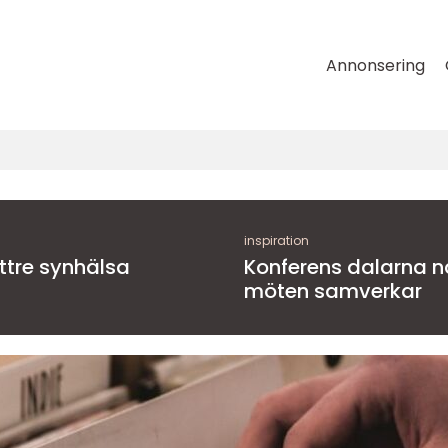
Annonsering
inspiration
ättre synhälsa
Konferens dalarna när natur, kultur och
möten samverkar