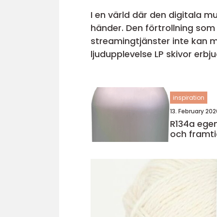
I en värld där den digitala m
händer. Den förtrollning som 
streamingtjänster inte kan m
ljudupplevelse LP skivor erbj
inspiration
13. February 202
R134a egenskaper, användning
och framti