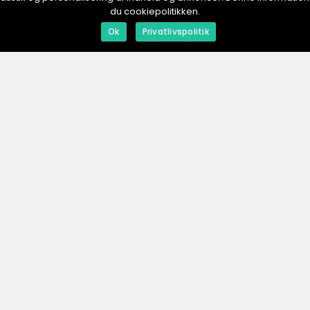
du cookiepolitikken.
redaktionel
inspiration
Ok
Privatlivspolitik
01. August 2025
31. July 2025
Rökpipor: En blick på traditionella
Lyx och fu
och moderna
dam
tillverkningsmetoder
ESHOP.
se
Men
Annonser
Om os