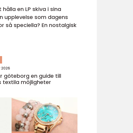
hålla en LP skiva i sina
s en upplevelse som dagens
r så speciella? En nostalgisk
n
y 2026
eborg en guide till
 textila möjligheter