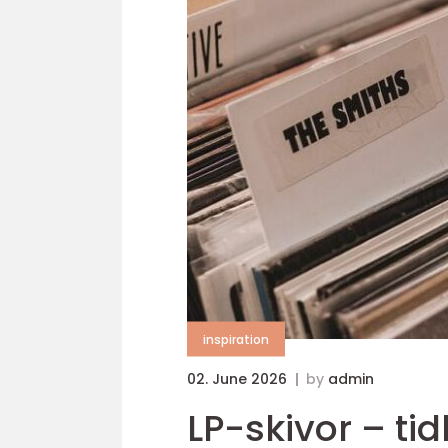
inspiration
02. June 2026
by
admin
LP-skivor – tid