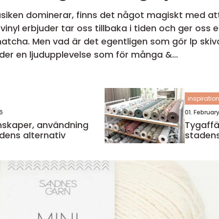
usiken dominerar, finns det något magiskt med att 
vinyl erbjuder tar oss tillbaka i tiden och ger os
atcha. Men vad är det egentligen som gör lp skivo
uder en ljudupplevelse som för många &...
inspiratio
6
01. Februar
Tygaffär göt
dens alternativ
stadens