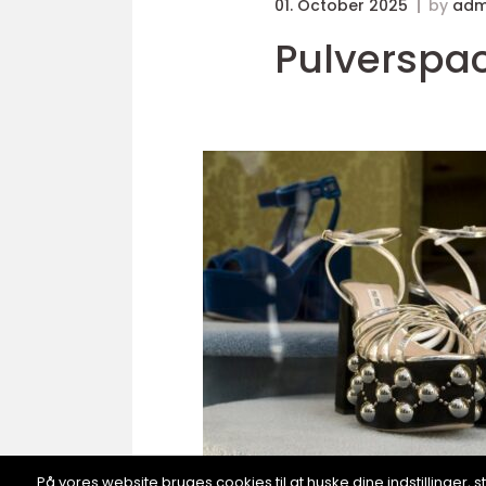
01. October 2025
by
adm
Pulverspack
På vores website bruges cookies til at huske dine indstillinger