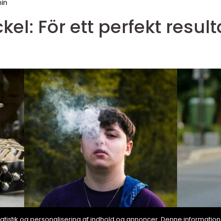
in
el: För ett perfekt result
, statistik og personalisering af indhold og annoncer. Denne informat