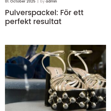
01. October 2025
by
admin
3
Pulverspackel: För ett
perfekt resultat