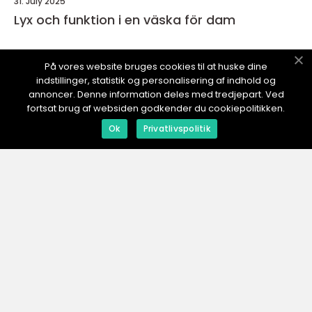
31. July 2025
Lyx och funktion i en väska för dam
På vores website bruges cookies til at huske dine
indstillinger, statistik og personalisering af indhold og
DIN-ESHOP.
se
annoncer. Denne information deles med tredjepart. Ved
fortsat brug af websiden godkender du cookiepolitikken.
Ok
Privatlivspolitik
web:
www.klikko.dk
Menu