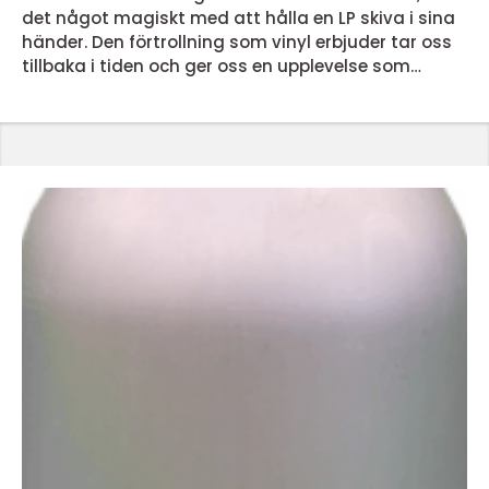
det något magiskt med att hålla en LP skiva i sina
händer. Den förtrollning som vinyl erbjuder tar oss
tillbaka i tiden och ger oss en upplevelse som
dagens streamingtjänster inte kan matcha. Men
vad är det egentligen som gör lp skivor så
speciella? En nostalgisk ljudupplevelse LP skivor
erbjuder en ljudupplevelse som för många &...