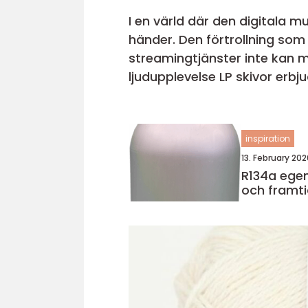
I en värld där den digitala m
händer. Den förtrollning som 
streamingtjänster inte kan m
ljudupplevelse LP skivor erbj
inspiration
13. February 202
R134a egenskaper, användning
och framti