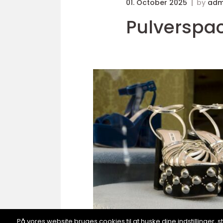
01. October 2025
by
adm
Pulverspack
På vores website bruges cookies til at huske dine indstillinger