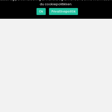
du cookiepolitikken.
redaktionel
inspiration
Ok
Privatlivspolitik
01. August 2025
31. July 2025
Rökpipor: En blick på traditionella
Lyx och fu
och moderna
dam
tillverkningsmetoder
ESHOP.
se
Men
Annonser
Om os