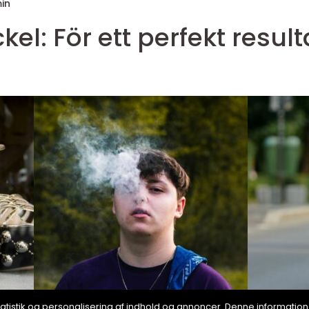
in
el: För ett perfekt result
, statistik og personalisering af indhold og annoncer. Denne informat