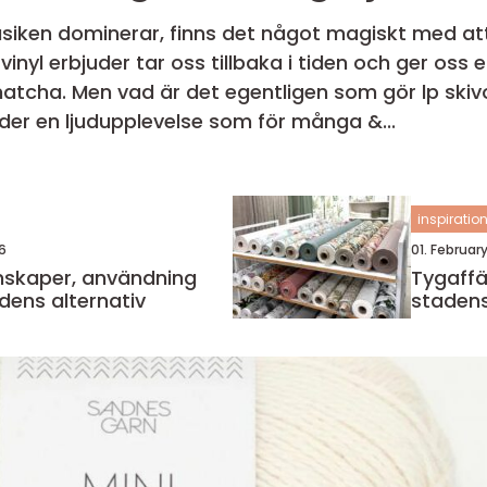
usiken dominerar, finns det något magiskt med att 
vinyl erbjuder tar oss tillbaka i tiden och ger os
atcha. Men vad är det egentligen som gör lp skivo
uder en ljudupplevelse som för många &...
inspiratio
6
01. Februar
Tygaffär göt
dens alternativ
stadens