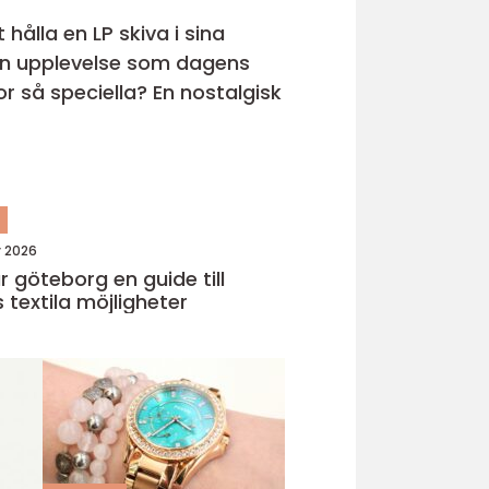
hålla en LP skiva i sina
s en upplevelse som dagens
r så speciella? En nostalgisk
n
y 2026
eborg en guide till
 textila möjligheter