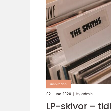
inspiration
02. June 2026
by
admin
LP-skivor – tid