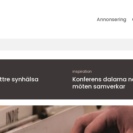
Annonsering
inspiration
ättre synhälsa
Konferens dalarna när natur, kultur och
möten samverkar