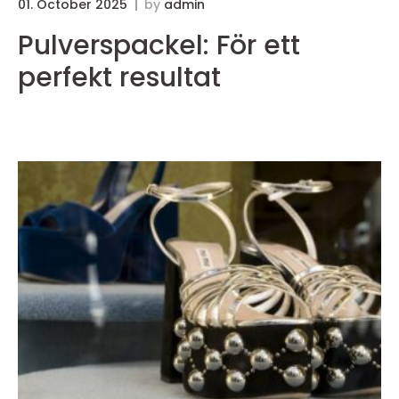
01. October 2025
by
admin
3
Pulverspackel: För ett
perfekt resultat