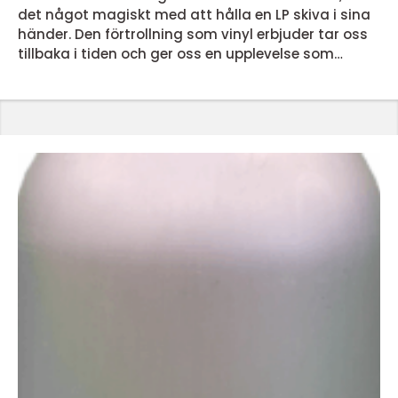
det något magiskt med att hålla en LP skiva i sina
händer. Den förtrollning som vinyl erbjuder tar oss
tillbaka i tiden och ger oss en upplevelse som
dagens streamingtjänster inte kan matcha. Men
vad är det egentligen som gör lp skivor så
speciella? En nostalgisk ljudupplevelse LP skivor
erbjuder en ljudupplevelse som för många &...