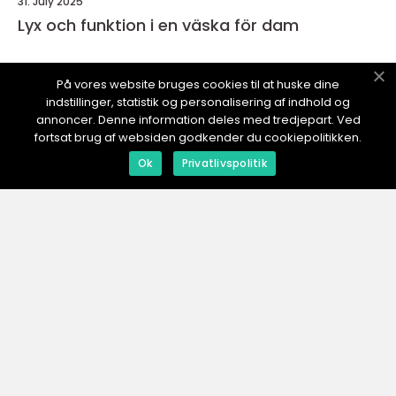
31. July 2025
Lyx och funktion i en väska för dam
På vores website bruges cookies til at huske dine
indstillinger, statistik og personalisering af indhold og
DIN-ESHOP.
se
annoncer. Denne information deles med tredjepart. Ved
fortsat brug af websiden godkender du cookiepolitikken.
Ok
Privatlivspolitik
web:
www.klikko.dk
Menu