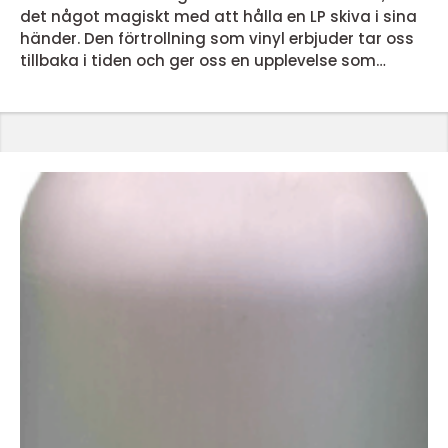
det något magiskt med att hålla en LP skiva i sina
händer. Den förtrollning som vinyl erbjuder tar oss
tillbaka i tiden och ger oss en upplevelse som
dagens streamingtjänster inte kan matcha. Men
vad är det egentligen som gör lp skivor så
speciella? En nostalgisk ljudupplevelse LP skivor
erbjuder en ljudupplevelse som för många &...