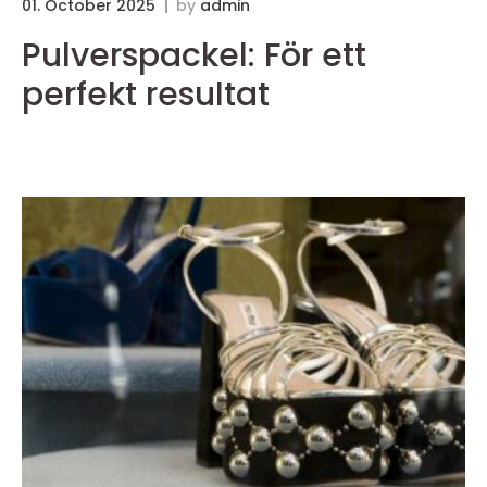
01. October 2025
by
admin
3
Pulverspackel: För ett
perfekt resultat