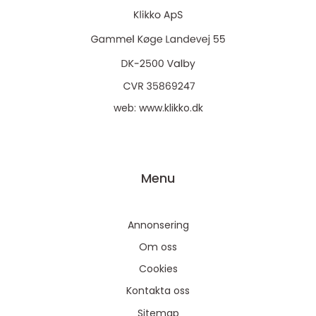
web:
www.klikko.dk
Menu
Annonsering
Om oss
Cookies
På vores website bruges cookies til at huske dine
Kontakta oss
indstillinger, statistik og personalisering af indhold og
Sitemap