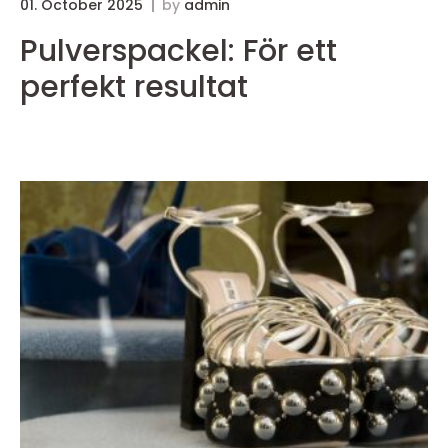
01. October 2025
by
admin
3
Pulverspackel: För ett
perfekt resultat