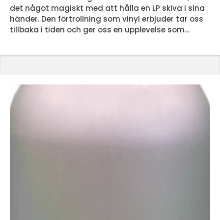
det något magiskt med att hålla en LP skiva i sina
händer. Den förtrollning som vinyl erbjuder tar oss
tillbaka i tiden och ger oss en upplevelse som
dagens streamingtjänster inte kan matcha. Men
vad är det egentligen som gör lp skivor så
speciella? En nostalgisk ljudupplevelse LP skivor
erbjuder en ljudupplevelse som för många &...