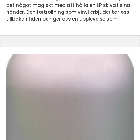
det något magiskt med att hålla en LP skiva i sina
händer. Den förtrollning som vinyl erbjuder tar oss
tillbaka i tiden och ger oss en upplevelse som
dagens streamingtjänster inte kan matcha. Men
vad är det egentligen som gör lp skivor så
speciella? En nostalgisk ljudupplevelse LP skivor
erbjuder en ljudupplevelse som för många &...