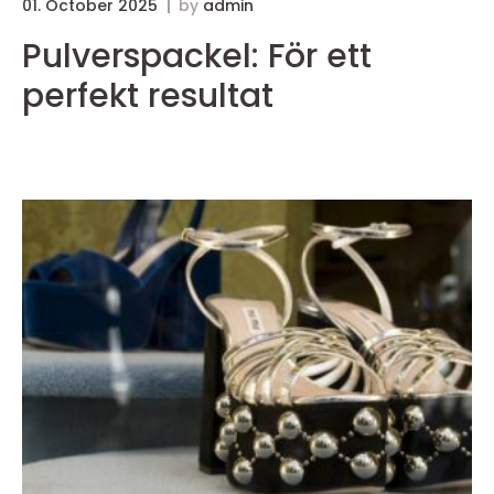
01. October 2025
by
admin
3
Pulverspackel: För ett
perfekt resultat