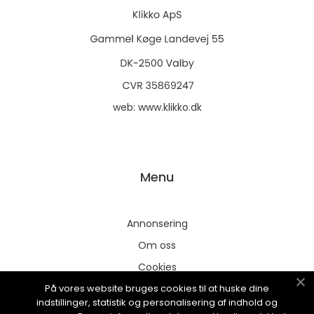
web:
www.klikko.dk
Menu
Annonsering
Om oss
Cookies
På vores website bruges cookies til at huske dine
Kontakta oss
indstillinger, statistik og personalisering af indhold og
Sitemap