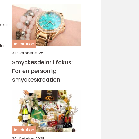
sticka
vende
inspiration
du
31. October 2025
Smyckesdelar i fokus:
För en personlig
smyckeskreation
inspiration
30. October 2025