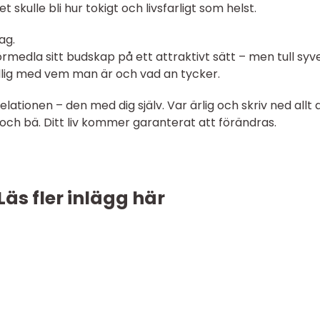
skulle bli hur tokigt och livsfarligt som helst.
ag.
örmedla sitt budskap på ett attraktivt sätt – men tull sy
tydlig med vem man är och vad an tycker.
ationen – den med dig själv. Var ärlig och skriv ned allt 
bu och bä. Ditt liv kommer garanterat att förändras.
Läs fler inlägg här