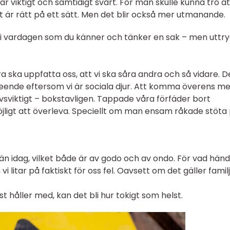
et är viktigt och samtidigt svårt. För man skulle kunna tro at
lket är rätt på ett sätt. Men det blir också mer utmanande.
i vardagen som du känner och tänker en sak – men uttr
dra ska uppfatta oss, att vi ska såra andra och så vidare. D
beteende eftersom vi är sociala djur. Att komma överens m
vsviktigt – bokstavligen. Tappade våra förfäder bort
jligt att överleva. Speciellt om man ensam råkade stöta
än idag, vilket både är av godo och av ondo. För vad hän
litar på faktiskt för oss fel. Oavsett om det gäller familj
st håller med, kan det bli hur tokigt som helst.