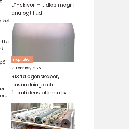
t
LP-skivor – tidlös magi i
analogt ljud
ycket
etta
ed
inspiration
 på
13. February 2026
R134a egenskaper,
användning och
der
framtidens alternativ
en,