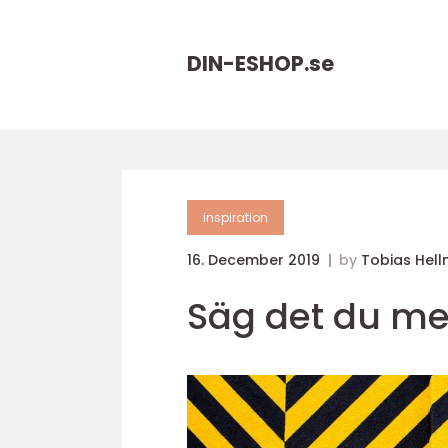
DIN-ESHOP.
se
inspiration
16. December 2019
by
Tobias Hel
Säg det du me