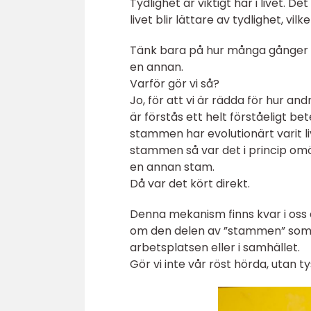
Tydlighet är viktigt här i livet. D
livet blir lättare av tydlighet, vi
Tänk bara på hur många gånger 
en annan.
Varför gör vi så?
Jo, för att vi är rädda för hur an
är förstås ett helt förståeligt 
stammen har evolutionärt varit li
stammen så var det i princip omö
en annan stam.
Då var det kört direkt.
Denna mekanism finns kvar i oss 
om den delen av ”stammen” som vi 
arbetsplatsen eller i samhället.
Gör vi inte vår röst hörda, utan ty