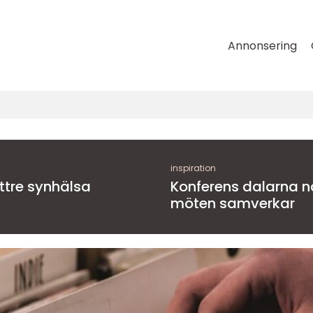
Annonsering
inspiration
ättre synhälsa
Konferens dalarna när natur, kultur och
möten samverkar