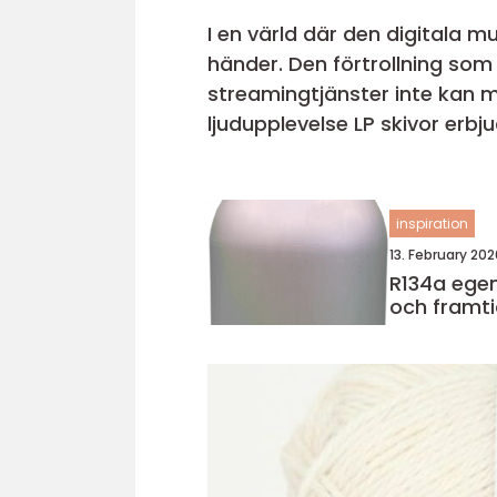
I en värld där den digitala m
händer. Den förtrollning som 
streamingtjänster inte kan m
ljudupplevelse LP skivor erbj
inspiration
13. February 202
R134a egenskaper, användning
och framti