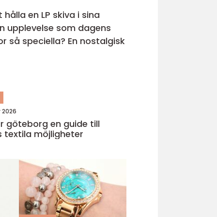
hålla en LP skiva i sina
s en upplevelse som dagens
r så speciella? En nostalgisk
n
y 2026
eborg en guide till
 textila möjligheter