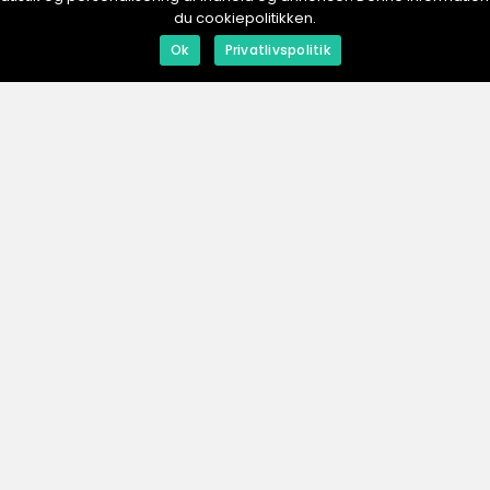
du cookiepolitikken.
redaktionel
inspiration
Ok
Privatlivspolitik
01. August 2025
31. July 2025
Rökpipor: En blick på traditionella
Lyx och fu
och moderna
dam
tillverkningsmetoder
ESHOP.
se
Men
Annonser
Om os