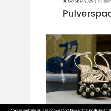
01. October 2025
by
adm
Pulverspack
På vores website bruges cookies til at huske dine indstillinger