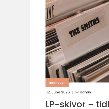
inspiration
02. June 2026
by
admin
LP-skivor – tid