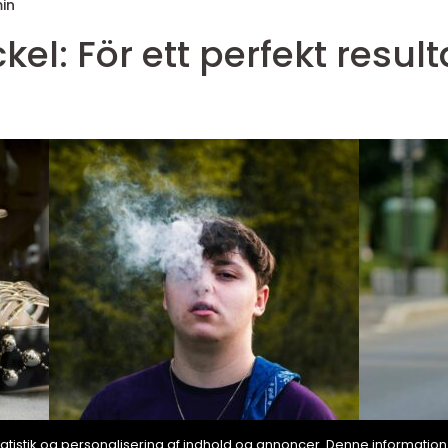
in
el: För ett perfekt result
, statistik og personalisering af indhold og annoncer. Denne informat