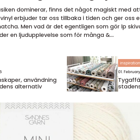
usiken dominerar, finns det något magiskt med att 
vinyl erbjuder tar oss tillbaka i tiden och ger os
atcha. Men vad är det egentligen som gör lp skivo
uder en ljudupplevelse som för många &...
inspiratio
6
01. Februar
Tygaffär göt
dens alternativ
stadens