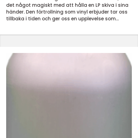
det något magiskt med att hålla en LP skiva i sina
händer. Den förtrollning som vinyl erbjuder tar oss
tillbaka i tiden och ger oss en upplevelse som
dagens streamingtjänster inte kan matcha. Men
vad är det egentligen som gör lp skivor så
speciella? En nostalgisk ljudupplevelse LP skivor
erbjuder en ljudupplevelse som för många &...