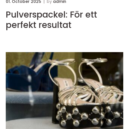
01. October 2025
by
admin
3
Pulverspackel: För ett
perfekt resultat