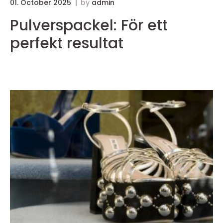
01. October 2025
by
admin
3
Pulverspackel: För ett
perfekt resultat