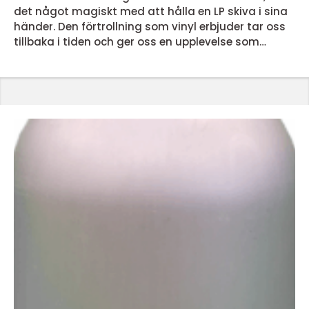
det något magiskt med att hålla en LP skiva i sina
händer. Den förtrollning som vinyl erbjuder tar oss
tillbaka i tiden och ger oss en upplevelse som
dagens streamingtjänster inte kan matcha. Men
vad är det egentligen som gör lp skivor så
speciella? En nostalgisk ljudupplevelse LP skivor
erbjuder en ljudupplevelse som för många &...