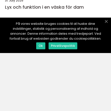
31. July 2025
Lyx och funktion i en väska för dam
På vores website bruges cookies til at huske dine
indstillinger, statistik og personalisering af indhold og
DIN-ESHOP.
se
annoncer. Denne information deles med tredjepart. Ved
fortsat brug af websiden godkender du cookiepolitikken.
Ok
Privatlivspolitik
web:
www.klikko.dk
Menu