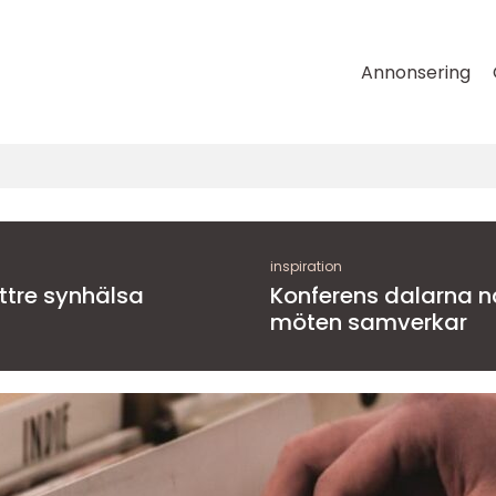
Annonsering
inspiration
ättre synhälsa
Konferens dalarna när natur, kultur och
möten samverkar