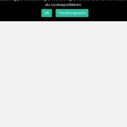
du cookiepolitikken.
redaktionel
inspiration
Ok
Privatlivspolitik
01. August 2025
31. July 2025
Rökpipor: En blick på traditionella
Lyx och fu
och moderna
dam
tillverkningsmetoder
ESHOP.
se
Men
Annonser
Om os