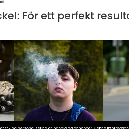
in
el: För ett perfekt result
, statistik og personalisering af indhold og annoncer. Denne informat