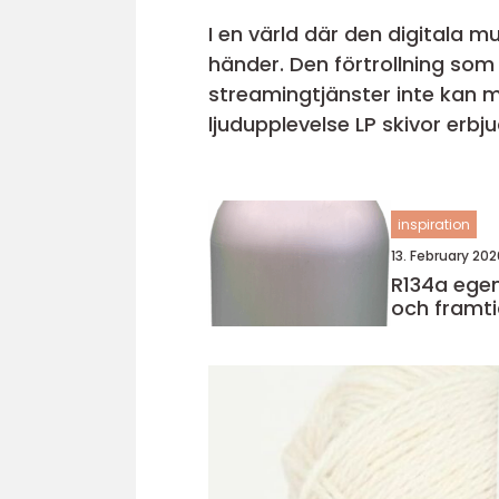
I en värld där den digitala m
händer. Den förtrollning som 
streamingtjänster inte kan m
ljudupplevelse LP skivor erbj
inspiration
13. February 202
R134a egenskaper, användning
och framti