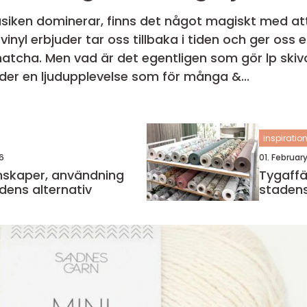
usiken dominerar, finns det något magiskt med att 
vinyl erbjuder tar oss tillbaka i tiden och ger os
atcha. Men vad är det egentligen som gör lp skivo
uder en ljudupplevelse som för många &...
inspiratio
6
01. Februar
Tygaffär göt
dens alternativ
stadens