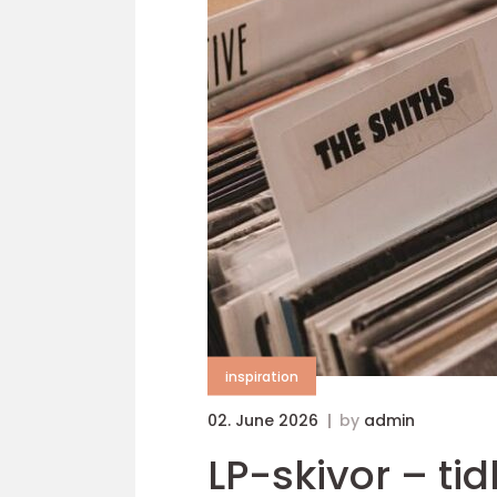
inspiration
02. June 2026
by
admin
LP-skivor – tid