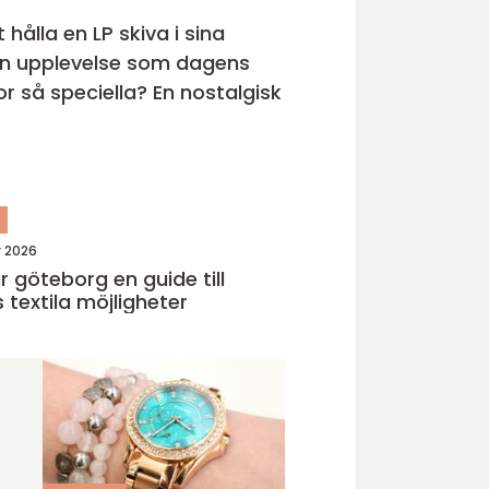
hålla en LP skiva i sina
s en upplevelse som dagens
r så speciella? En nostalgisk
n
y 2026
eborg en guide till
 textila möjligheter