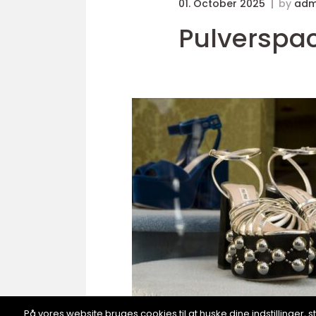
01. October 2025
by
adm
Pulverspack
På vores website bruges cookies til at huske dine indstillinger