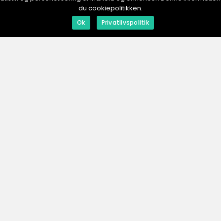
du cookiepolitikken.
redaktionel
inspiration
Ok
Privatlivspolitik
01. August 2025
31. July 2025
Rökpipor: En blick på traditionella
Lyx och fu
och moderna
dam
tillverkningsmetoder
ESHOP.
se
Men
Annonser
Om os