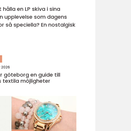
hålla en LP skiva i sina
s en upplevelse som dagens
r så speciella? En nostalgisk
n
y 2026
eborg en guide till
 textila möjligheter