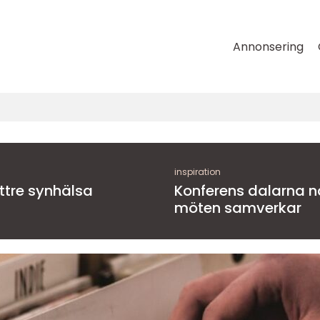
Annonsering
inspiration
ättre synhälsa
Konferens dalarna när natur, kultur och
möten samverkar