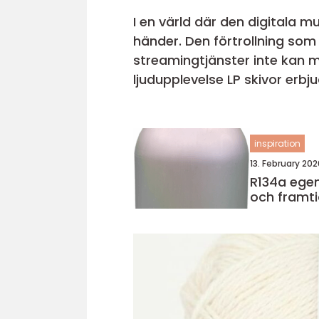
I en värld där den digitala m
händer. Den förtrollning som 
streamingtjänster inte kan m
ljudupplevelse LP skivor erbj
inspiration
13. February 202
R134a egenskaper, användning
och framti