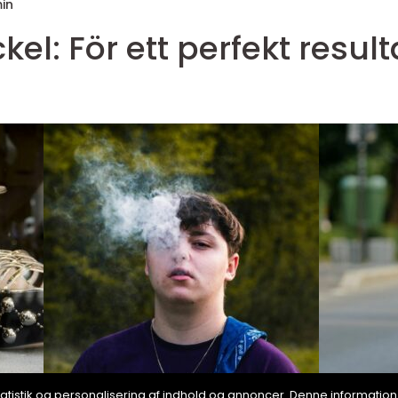
in
el: För ett perfekt result
, statistik og personalisering af indhold og annoncer. Denne informat