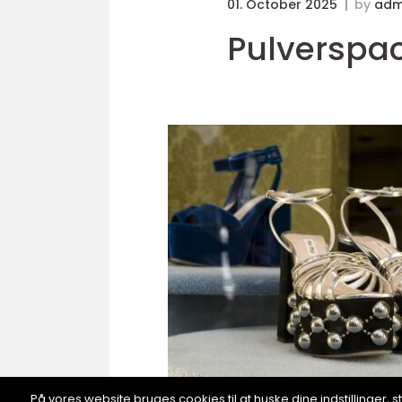
01. October 2025
by
adm
Pulverspack
På vores website bruges cookies til at huske dine indstillinger