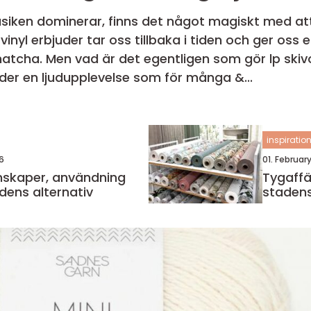
usiken dominerar, finns det något magiskt med att 
vinyl erbjuder tar oss tillbaka i tiden och ger os
atcha. Men vad är det egentligen som gör lp skivo
uder en ljudupplevelse som för många &...
inspiratio
6
01. Februar
Tygaffär göt
dens alternativ
stadens