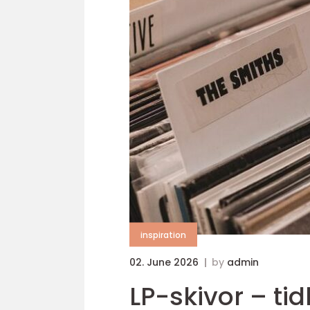
inspiration
02. June 2026
by
admin
LP-skivor – tid