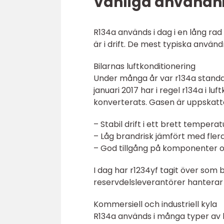
Vanliga användn
R134a används i dag i en lång rad
är i drift. De mest typiska anvä
Bilarnas luftkonditionering
Under många år var r134a standar
januari 2017 har i regel r134a i l
konverterats. Gasen är uppskatta
– Stabil drift i ett brett temper
– Låg brandrisk jämfört med flera
– God tillgång på komponenter o
I dag har r1234yf tagit över som
reservdelsleverantörer hanterar 
Kommersiell och industriell kyla
R134a används i många typer av k