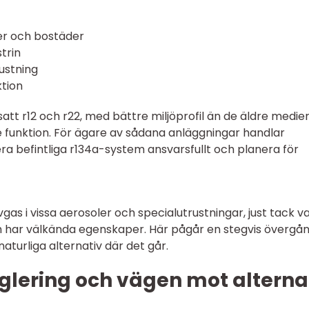
er och bostäder
trin
ustning
tion
att r12 och r22, med bättre miljöprofil än de äldre medie
nktion. För ägare av sådana anläggningar handlar
ra befintliga r134a-system ansvarsfullt och planera för
as i vissa aerosoler och specialutrustningar, just tack v
h har välkända egenskaper. Här pågår en stegvis övergång
aturliga alternativ där det går.
glering och vägen mot alterna