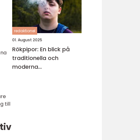
redaktionel
01. August 2025
Rökpipor: En blick på
rna
traditionella och
moderna
tillverkningsmetoder
are
 till
tiv