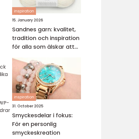
inspiration
15. January 2026
Sandnes garn: kvalitet,
tradition och inspiration
för alla som älskar att
sticka
ick
lika
inspiration
GWP-
31. October 2025
idrar
Smyckesdelar i fokus:
För en personlig
smyckeskreation