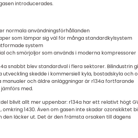
 gasen introducerades.
nder normala användningsförhållanden
per som lämpar sig väl för många standardkylsystem
t utformade system
l och smörjoljor som används i moderna kompressorer
a snabbt blev standardval i flera sektorer. Bilindustrin g
ma utveckling skedde i kommersiell kyla, bostadskyla och o
ga manualer och äldre anläggningar är r134a fortfarande
 jämförs med.
el blivit allt mer uppenbar: r134a har ett relativt högt 
, omkring 1430. Även om gasen inte skadar ozonskiktet b
m den läcker ut. Det är den främsta orsaken till dagens