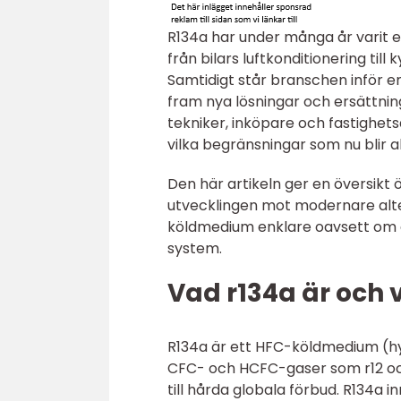
R134a har under många år varit et
från bilars luftkonditionering til
Samtidigt står branschen inför en
fram nya lösningar och ersättnin
tekniker, inköpare och fastighet
vilka begränsningar som nu blir al
Den här artikeln ger en översik
utvecklingen mot modernare alter
köldmedium enklare oavsett om d
system.
Vad r134a är och v
R134a är ett HFC-köldmedium (hy
CFC- och HCFC-gaser som r12 och
till hårda globala förbud. R134a i