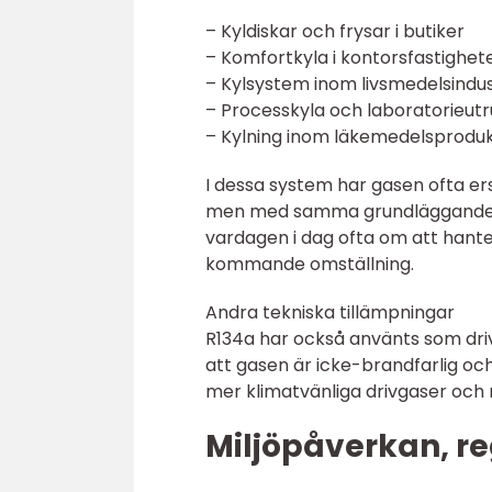
– Kyldiskar och frysar i butiker
– Komfortkyla i kontorsfastighet
– Kylsystem inom livsmedelsindus
– Processkyla och laboratorieutr
– Kylning inom läkemedelsproduk
I dessa system har gasen ofta ers
men med samma grundläggande fu
vardagen i dag ofta om att hante
kommande omställning.
Andra tekniska tillämpningar
R134a har också använts som drivg
att gasen är icke-brandfarlig oc
mer klimatvänliga drivgaser och n
Miljöpåverkan, re