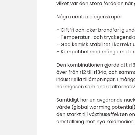
vilket var den stora fördelen när
Några centrala egenskaper:
– Giftfri och icke-brandfarlig u
– Temperatur- och tryckegenska
– God kemisk stabilitet i korrek
– Kompatibel med många materia
Den kombinationen gjorde att r134
över från r12 till r134a, och sam
industriella tillämpningar. I mån
normgasen som andra alternativ
Samtidigt har en avgörande nackd
värde (global warming potential)
den starkt till växthuseffekten o
omställning mot nya köldmedier.