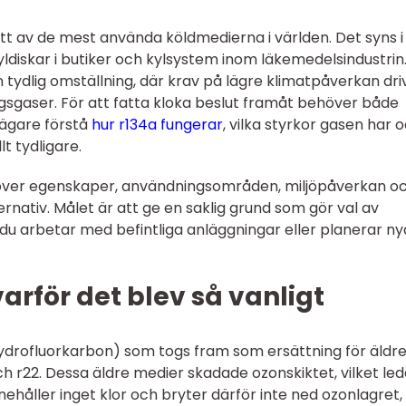
t av de mest använda köldmedierna i världen. Det syns i 
l kyldiskar i butiker och kylsystem inom läkemedelsindustrin
 tydlig omställning, där krav på lägre klimatpåverkan dri
gsgaser. För att fatta kloka beslut framåt behöver både
sägare förstå
hur r134a fungerar
, vilka styrkor gasen har 
lt tydligare.
t över egenskaper, användningsområden, miljöpåverkan o
nativ. Målet är att ge en saklig grund som gör val av
u arbetar med befintliga anläggningar eller planerar ny
arför det blev så vanligt
drofluorkarbon) som togs fram som ersättning för äldr
 r22. Dessa äldre medier skadade ozonskiktet, vilket le
nnehåller inget klor och bryter därför inte ned ozonlagret,