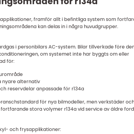
ingsområden för r134a
 applikationer, framför allt i befintliga system som fortfa
ndningsområdena kan delas in i några huvudgrupper.
dgas i personbilars AC-system. Bilar tillverkade före den
uftkonditioneringen, om systemet inte har byggts om eller
d för:
aturområde
 nyare alternativ
ch reservdelar anpassade för r134a
 branschstandard för nya bilmodeller, men verkstäder oc
fortfarande stora volymer r134a vid service av äldre ford
yl- och frysapplikationer: