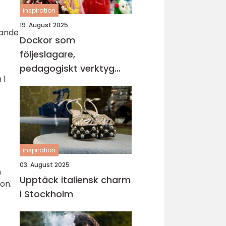
inspiration
19. August 2025
rande
Dockor som
följeslagare,
pedagogiskt verktyg
 1
och trygghet i vardagen
inspiration
03. August 2025
h
Upptäck italiensk charm
on.
i Stockholm