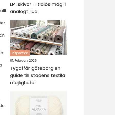
LP-skivor – tidlös magi i
allt
analogt ljud
.
ver
och
ch
inspiration
01. February 2026
a
Tygaffär göteborg en
guide till stadens textila
möjligheter
e
dde