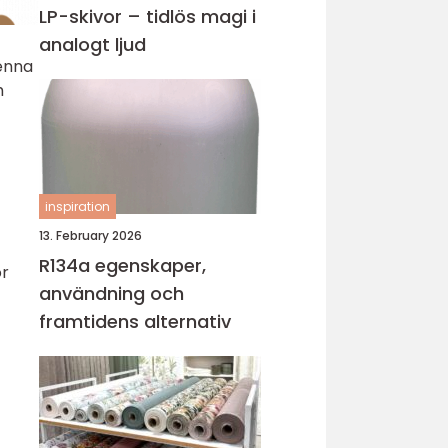
LP-skivor – tidlös magi i
analogt ljud
denna
h
inspiration
13. February 2026
R134a egenskaper,
ör
användning och
framtidens alternativ