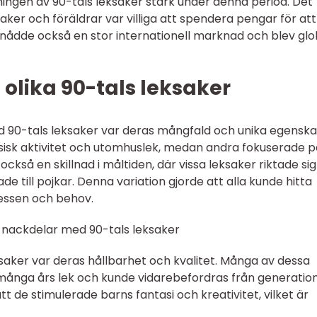
ljningen av 90-tals leksaker stark under denna period. Det
aker och föräldrar var villiga att spendera pengar för att
 nådde också en stor internationell marknad och blev glo
 olika 90-tals leksaker
d 90-tals leksaker var deras mångfald och unika egenska
fysisk aktivitet och utomhuslek, medan andra fokuserade 
också en skillnad i måltiden, där vissa leksaker riktade sig t
e till pojkar. Denna variation gjorde att alla kunde hitta
essen och behov.
 nackdelar med 90-tals leksaker
saker var deras hållbarhet och kvalitet. Många av dessa
 många års lek och kunde vidarebefordras från generation 
tt de stimulerade barns fantasi och kreativitet, vilket är