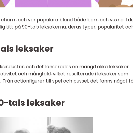
l charm och var populära bland både barn och vuxna. I 
ig titt på 90-tals leksakerna, deras typer, popularitet oc
tals leksaker
sindustrin och det lanserades en mängd olika leksaker.
ativitet och mångfald, vilket resulterade i leksaker som
 Från actionfigurer till spel och pussel, det fanns något f
0-tals leksaker