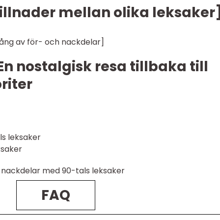
killnader mellan olika leksaker
gång av för- och nackdelar]
n nostalgisk resa tillbaka till
riter
ls leksaker
ksaker
 nackdelar med 90-tals leksaker
FAQ