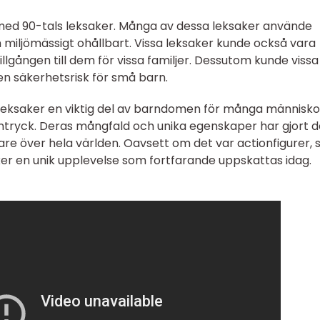
ed 90-tals leksaker. Många av dessa leksaker använde
ch miljömässigt ohållbart. Vissa leksaker kunde också vara
llgången till dem för vissa familjer. Dessutom kunde vissa
en säkerhetsrisk för små barn.
leksaker en viktig del av barndomen för många människo
intryck. Deras mångfald och unika egenskaper har gjort 
lare över hela världen. Oavsett om det var actionfigurer, 
aker en unik upplevelse som fortfarande uppskattas idag.