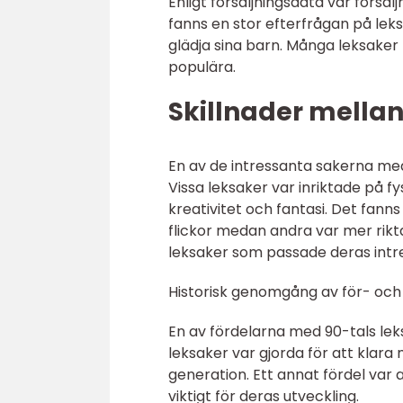
Enligt försäljningsdata var försä
fanns en stor efterfrågan på leks
glädja sina barn. Många leksaker
populära.
Skillnader mellan
En av de intressanta sakerna me
Vissa leksaker var inriktade på 
kreativitet och fantasi. Det fanns 
flickor medan andra var mer riktad
leksaker som passade deras intr
Historisk genomgång av för- och
En av fördelarna med 90-tals lek
leksaker var gjorda för att klara
generation. Ett annat fördel var a
viktigt för deras utveckling.