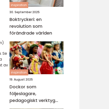
inspiration
30. September 2025
Boktryckeri: en
revolution som
förändrade världen
m)
. Se
ka
ut av
inspiration
19. August 2025
Dockor som
följeslagare,
pedagogiskt verktyg
och trygghet i vardagen