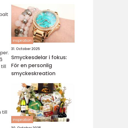
sticka
balt
inspiration
31. October 2025
per.
Smyckesdelar i fokus:
på
För en personlig
ill
smyckeskreation
till
inspiration
30. October 2025