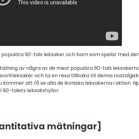
v populära 90-tals leksaker och barn som spelar med de
ällning av några av de mest populära 90-tals leksakerna
voritleksaker och ta en resa tillbaka till denna nostalgis
u kommer att få se alla de ikoniska leksakerna i aktion. Nj
l 90-talets leksakshyllor.
kvantitativa mätningar]