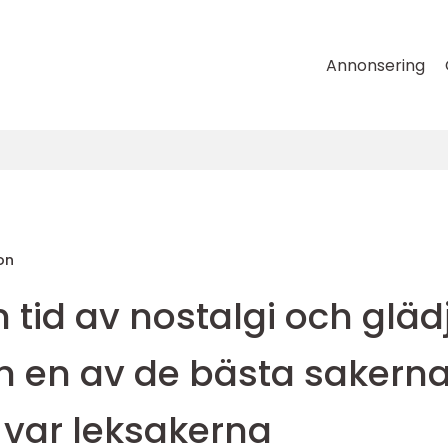
Annonsering
on
n tid av nostalgi och gläd
h en av de bästa sakern
var leksakerna