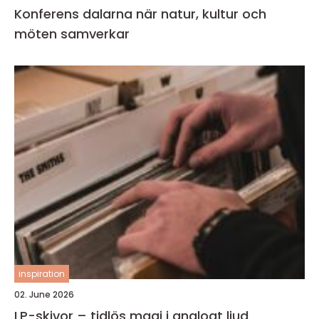
Konferens dalarna när natur, kultur och
möten samverkar
inspiration
02. June 2026
LP-skivor – tidlös magi i analogt ljud