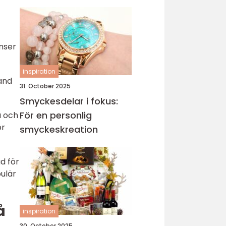
sticka
enser
inspiration
land
31. October 2025
Smyckesdelar i fokus:
För en personlig
a och
ör
smyckeskreation
d för
pulär
å
inspiration
30. October 2025