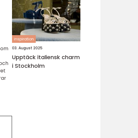
inspiration
enom
03. August 2025
Upptäck italiensk charm
 och
i Stockholm
vet
rar