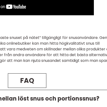
ligaste snuset på nätet” tillgängligt för snusanvändare. G
ika onlinebutiker kan man hitta högkvalitativt snus till
gt att vara medveten om skillnader mellan olika produkter
r från andra användare för att hitta det bästa alternati
a gör att man kan njuta snusandet samtidigt som man spa
FAQ
ellan löst snus och portionssnus?