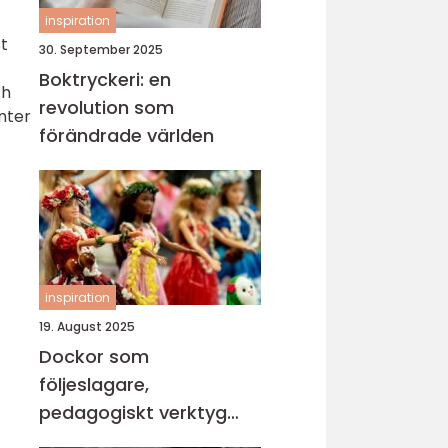
inspiration
st
30. September 2025
Boktryckeri: en
ch
revolution som
nter
förändrade världen
inspiration
19. August 2025
Dockor som
följeslagare,
pedagogiskt verktyg
och trygghet i vardagen