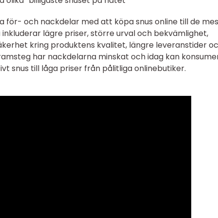
 olika ”billigaste snuset på nätet”
ssa för- och nackdelar med att köpa snus online till de me
inkluderar lägre priser, större urval och bekvämlighet,
erhet kring produktens kvalitet, längre leveranstider o
 framsteg har nackdelarna minskat och idag kan konsume
t snus till låga priser från pålitliga onlinebutiker.