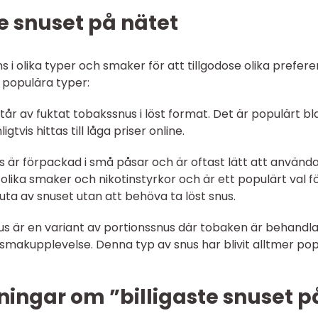
te snuset på nätet
ns i olika typer och smaker för att tillgodose olika prefer
 populära typer:
står av fuktat tobakssnus i löst format. Det är populärt b
vis hittas till låga priser online.
us är förpackad i små påsar och är oftast lätt att använd
 olika smaker och nikotinstyrkor och är ett populärt val f
ta av snuset utan att behöva ta löst snus.
snus är en variant av portionssnus där tobaken är behandla
 smakupplevelse. Denna typ av snus har blivit alltmer po
ingar om ”billigaste snuset p