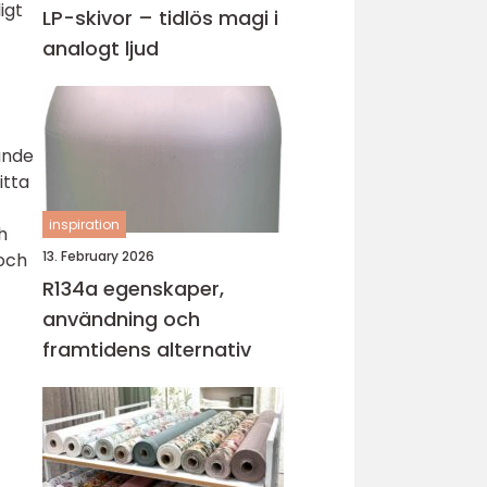
igt
LP-skivor – tidlös magi i
analogt ljud
ande
itta
inspiration
h
13. February 2026
 och
R134a egenskaper,
användning och
framtidens alternativ