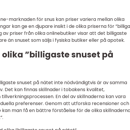
e-marknaden för snus kan priser variera mellan olika
gar kan ge en djupare insikt i de olika priserna för ”billig
av priser från olika onlinebutiker visar att det billigaste
are än snuset som säljs i fysiska butiker eller på apotek.
olika ”billigaste snuset på
 billigaste snuset på nätet inte nödvändigtvis är av samma
v. Det kan finnas skillnader i tobakens kvalitet,
tillverkningsprocessen. En del av skillnaderna kan vara
iduella preferenser. Genom att utforska recensioner och
kan man få en bättre förståelse för de olika skillnadern
”.