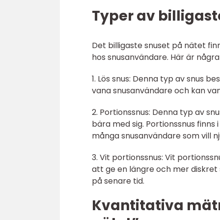
Typer av billigas
Det billigaste snuset på nätet fin
hos snusanvändare. Här är några
1. Lös snus: Denna typ av snus be
vana snusanvändare och kan vanligt
2. Portionssnus: Denna typ av sn
bära med sig. Portionssnus finns i
många snusanvändare som vill nju
3. Vit portionssnus: Vit portions
att ge en längre och mer diskret
på senare tid.
Kvantitativa mätn