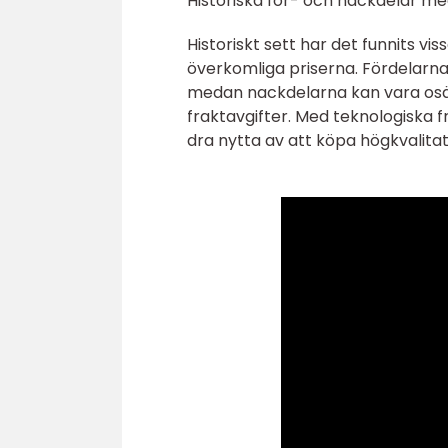
Historiska för- och nackdelar med
Historiskt sett har det funnits vi
överkomliga priserna. Fördelarna 
medan nackdelarna kan vara osäk
fraktavgifter. Med teknologiska
dra nytta av att köpa högkvalitativ