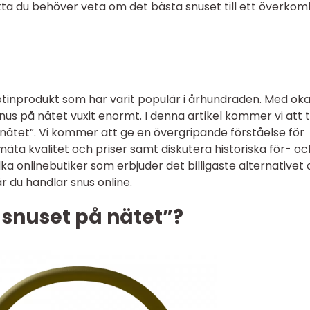
fakta du behöver veta om det bästa snuset till ett överkoml
ikotinprodukt som har varit populär i århundraden. Med ök
us på nätet vuxit enormt. I denna artikel kommer vi att t
 nätet”. Vi kommer att ge en övergripande förståelse för
mäta kvalitet och priser samt diskutera historiska för- oc
ilka onlinebutiker som erbjuder det billigaste alternativet
 du handlar snus online.
e snuset på nätet”?