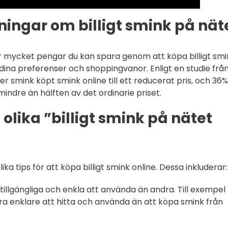
ingar om billigt smink på nät
hur mycket pengar du kan spara genom att köpa billigt sm
dina preferenser och shoppingvanor. Enligt en studie från
 smink köpt smink online till ett reducerat pris, och 36%
dre än hälften av det ordinarie priset.
olika ”billigt smink på nätet
lika tips för att köpa billigt smink online. Dessa inkluderar:
r tillgängliga och enkla att använda än andra. Till exempel
a enklare att hitta och använda än att köpa smink från