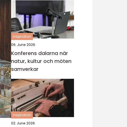
inspiration
06. June 2026
Konferens dalarna när
natur, kultur och möten
samverkar
inspiration
02. June 2026