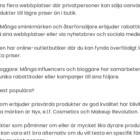
nns flera webbplatser där privatpersoner kan sälja oanv
kter till lägre priser än i butik.
 Många sminkmärken och återförsäljare erbjuder rabatt
 sina webbplatser eller via nyhetsbrev och sociala medie
en har online-outletbutiker där du kan fynda överflödigt 
ta priser.
 bloggare: Många influencers och bloggare har samarbete
ka rabattkoder eller kampanjer till sina följare.
 mest populära?
erbjuder prisvärda produkter av god kvalitet har blivit 
 märken är Nyx, e.l.f. Cosmetics och Makeup Revolution.
ukter som påminner om eller är mycket lika dyrare produ
an vara ett bra alternativ om du vill testa en specifik fä