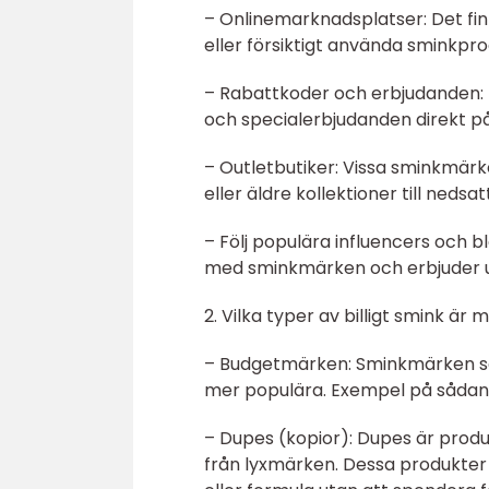
– Onlinemarknadsplatser: Det fi
eller försiktigt använda sminkprodu
– Rabattkoder och erbjudanden:
och specialerbjudanden direkt på
– Outletbutiker: Vissa sminkmärk
eller äldre kollektioner till nedsat
– Följ populära influencers och
med sminkmärken och erbjuder uni
2. Vilka typer av billigt smink är
– Budgetmärken: Sminkmärken som 
mer populära. Exempel på sådana
– Dupes (kopior): Dupes är prod
från lyxmärken. Dessa produkter k