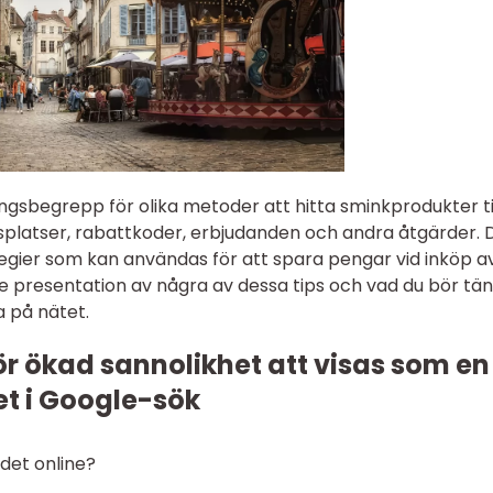
lingsbegrepp för olika metoder att hitta sminkprodukter til
platser, rabattkoder, erbjudanden och andra åtgärder. 
ategier som kan användas för att spara pengar vid inköp a
e presentation av några av dessa tips och vad du bör tä
a på nätet.
ör ökad sannolikhet att visas som en
t i Google-sök
s det online?