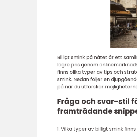
Billigt smink på nätet är ett sam
lägre pris genom onlinemarknads
finns olika typer av tips och str
smink. Nedan följer en djupgåend
på när du utforskar möjlighetern
Fråga och svar-stil f
framträdande snippe
1. Vilka typer av billigt smink finn