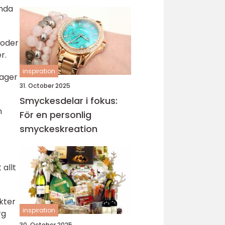
sticka
ända
koder
r.
inspiration
lager
31. October 2025
Smyckesdelar i fokus:
n
För en personlig
smyckeskreation
allt
kter
inspiration
rg
30. October 2025