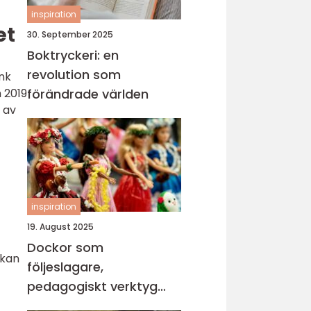
inspiration
et
30. September 2025
Boktryckeri: en
revolution som
ink
 2019
förändrade världen
 av
inspiration
19. August 2025
Dockor som
 kan
följeslagare,
pedagogiskt verktyg
och trygghet i vardagen