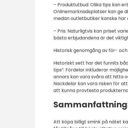
– Produktutbud: Olika tips kan er
Onlinemarknadsplatser kan ge dig
medan outletbutiker kanske har 
– Pris: Naturligtvis kan priset v
bästa erbjudandena är det viktigt 
Historisk genomgång av för- och n
Historiskt sett har det funnits b
tips”. Fördelar inkluderar möjligh
annars kan vara svåra att hitta oc
Nackdelar kan vara risken för at
att kunna provtesta produkterna
Sammanfattning
Att köpa billigt smink på nätet k