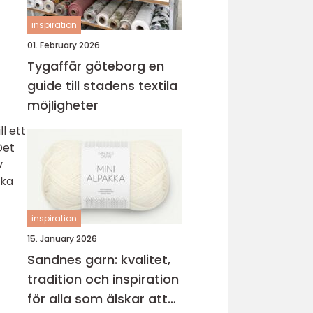
inspiration
01. February 2026
Tygaffär göteborg en
guide till stadens textila
möjligheter
l ett
Det
v
nka
inspiration
15. January 2026
Sandnes garn: kvalitet,
tradition och inspiration
för alla som älskar att