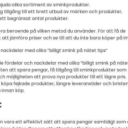
bjuda olika sortiment av sminkprodukter.
 tillgång till ett brett utbud av märken och produkter,
ett begränsat antal produkter.
ariera beroende på vilken metod du använder. För att få de
att jämföra priser och se till att du inte bara köper på im
ackdelar med olika ”billigt smink på nätet tips”
åde fördelar och nackdelar med olika ”billigt smink på näte
eten att spara pengar, få tillgång till sminkprodukter som
h möjligheten att prova nya produkter till ett lägre pris.
t köpa fejkade produkter, längre leveranstider och briste
 innan köp.
:
an vara ett effektivt sätt att spara pengar samtidigt som