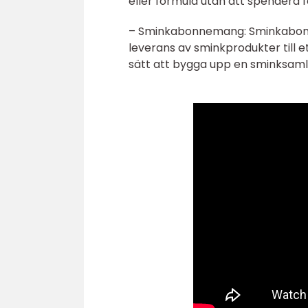
eller formula utan att spendera 
– Sminkabonnemang: Sminkabonne
leverans av sminkprodukter till e
sätt att bygga upp en sminksaml