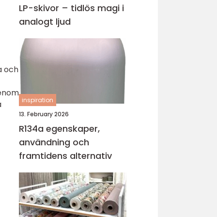
LP-skivor – tidlös magi i
analogt ljud
a och
Genom
inspiration
a
13. February 2026
R134a egenskaper,
användning och
framtidens alternativ