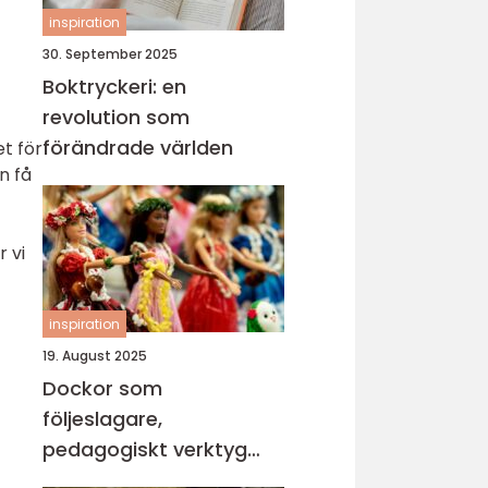
inspiration
30. September 2025
Boktryckeri: en
revolution som
förändrade världen
t för
n få
 vi
inspiration
19. August 2025
Dockor som
följeslagare,
pedagogiskt verktyg
och trygghet i vardagen