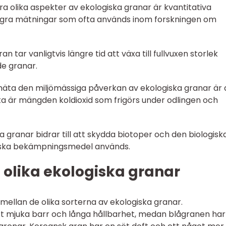
 olika aspekter av ekologiska granar är kvantitativa
 några mätningar som ofta används inom forskningen om
ran tar vanligtvis längre tid att växa till fullvuxen storlek
de granar.
t mäta den miljömässiga påverkan av ekologiska granar är 
a är mängden koldioxid som frigörs under odlingen och
a granar bidrar till att skydda biotoper och den biologisk
iska bekämpningsmedel används.
 olika ekologiska granar
r mellan de olika sorterna av ekologiska granar.
t mjuka barr och långa hållbarhet, medan blågranen har 