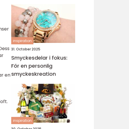
sticka
nser
inspiration
Dess
31. October 2025
ar
Smyckesdelar i fokus:
För en personlig
smyckeskreation
ar en
oft.
inspiration
30. October 2025