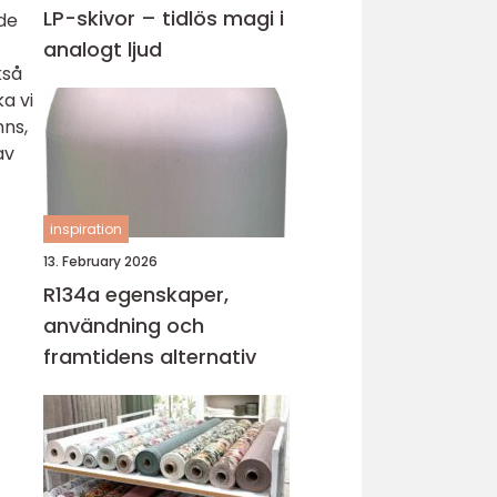
LP-skivor – tidlös magi i
 de
analogt ljud
kså
ka vi
nns,
av
inspiration
13. February 2026
R134a egenskaper,
användning och
framtidens alternativ