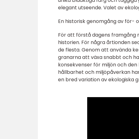
unika blåaktiga färg och taggiga
elegant utseende. Valet av ekolo
En historisk genomgång av för- 
För att förstå dagens framgång me
historien. För några årtionden se
de flesta. Genom att använda 
granarna att växa snabbt och ha
konsekvenser för miljön och de
hållbarhet och miljöpåverkan har
en bred variation av ekologiska 