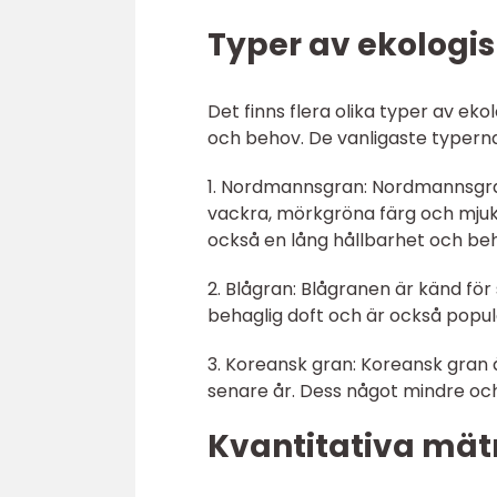
Typer av ekologis
Det finns flera olika typer av ek
och behov. De vanligaste typerna
1. Nordmannsgran: Nordmannsgra
vackra, mörkgröna färg och mjuka
också en lång hållbarhet och beh
2. Blågran: Blågranen är känd för
behaglig doft och är också popul
3. Koreansk gran: Koreansk gran ä
senare år. Dess något mindre och
Kvantitativa mät