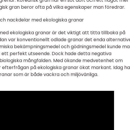
 grenar. Koreansk gran har en söt doft och ett något mer
gisk gran beror ofta på vilka egenskaper man föredrar.
och nackdelar med ekologiska granar
d ekologiska granar är det viktigt att titta tillbaka på
dan var konventionellt odlade granar det enda alternative
kemiska bekämpningsmedel och gödningsmedel kunde ma
 ett perfekt utseende. Dock hade detta negativa
n biologiska mångfalden. Med ökande medvetenhet om
 efterfrågan på ekologiska granar ökat markant. Idag har
granar som är både vackra och miljövänliga.