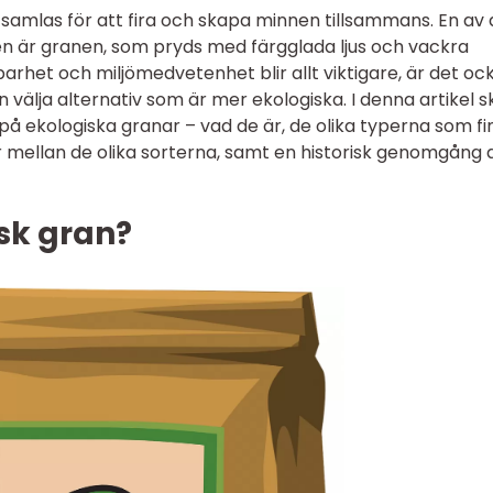
 samlas för att fira och skapa minnen tillsammans. En av
en är granen, som pryds med färgglada ljus och vackra
barhet och miljömedvetenhet blir allt viktigare, är det oc
an välja alternativ som är mer ekologiska. I denna artikel s
 på ekologiska granar – vad de är, de olika typerna som fi
er mellan de olika sorterna, samt en historisk genomgång 
sk gran?