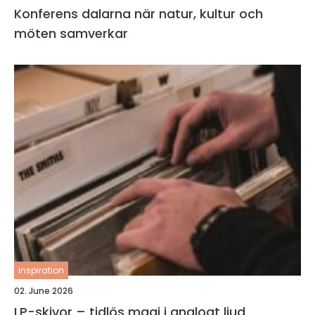
Konferens dalarna när natur, kultur och
möten samverkar
inspiration
02. June 2026
LP-skivor – tidlös magi i analogt ljud