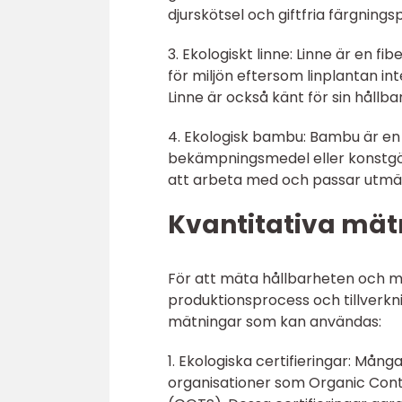
djurskötsel och giftfria färgnings
3. Ekologiskt linne: Linne är en f
för miljön eftersom linplantan i
Linne är också känt för sin hållb
4. Ekologisk bambu: Bambu är e
bekämpningsmedel eller konstgöds
att arbeta med och passar utmärk
Kvantitativa mät
För att mäta hållbarheten och mi
produktionsprocess och tillverk
mätningar som kan användas:
1. Ekologiska certifieringar: Mång
organisationer som Organic Cont