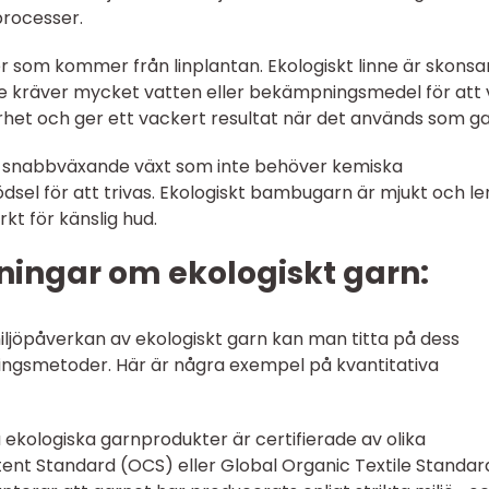
processer.
iber som kommer från linplantan. Ekologiskt linne är skons
nte kräver mycket vatten eller bekämpningsmedel för att 
arhet och ger ett vackert resultat när det används som ga
n snabbväxande växt som inte behöver kemiska
el för att trivas. Ekologiskt bambugarn är mjukt och le
t för känslig hud.
ningar om ekologiskt garn:
ljöpåverkan av ekologiskt garn kan man titta på dess
ningsmetoder. Här är några exempel på kvantitativa
a ekologiska garnprodukter är certifierade av olika
ent Standard (OCS) eller Global Organic Textile Standar