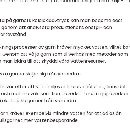
nterar att garnet har producerats enligt strikta miljö- o
itta på garnets koldioxidavtryck kan man bedöma dess
t genom att analysera produktionens energi- och
ortavstånd.
erkningsprocesser av garn kräver mycket vatten, vilket ka
ön. Genom att välja garn som tillverkas med metoder som
man bidra till att skydda våra vattenresurser.
ska garner skiljer sig från varandra:
trävar efter att vara miljövänliga och hållbara, finns det
ser och materialvals som kan påverka deras miljöpåverkan.
ka ekologiska garner från varandra:
sgarn kräver exempelvis mindre vatten för att odlas än
omullsgarnet mer vattenbesparande.