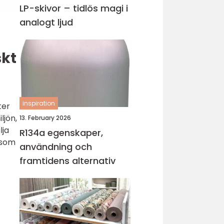
LP-skivor – tidlös magi i
analogt ljud
skt
inspiration
ter
ljön,
13. February 2026
lja
R134a egenskaper,
 som
användning och
framtidens alternativ