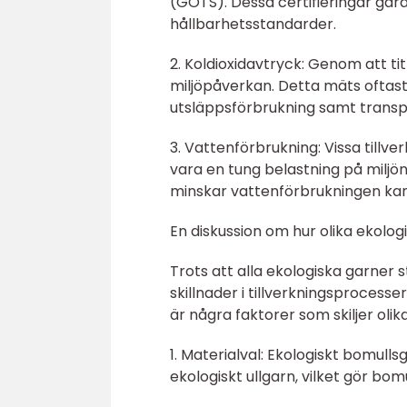
(GOTS). Dessa certifieringar gara
hållbarhetsstandarder.
2. Koldioxidavtryck: Genom att t
miljöpåverkan. Detta mäts oftas
utsläppsförbrukning samt transp
3. Vattenförbrukning: Vissa tillv
vara en tung belastning på milj
minskar vattenförbrukningen kan 
En diskussion om hur olika ekologi
Trots att alla ekologiska garner s
skillnader i tillverkningsproces
är några faktorer som skiljer oli
1. Materialval: Ekologiskt bomull
ekologiskt ullgarn, vilket gör b