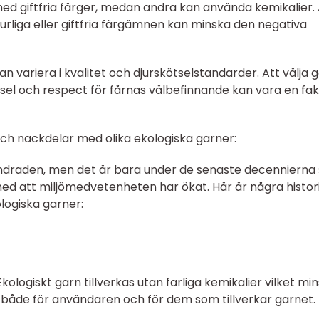
med giftfria färger, medan andra kan använda kemikalier. 
urliga eller giftfria färgämnen kan minska den negativa
kan variera i kvalitet och djurskötselstandarder. Att välja 
sel och respect för fårnas välbefinnande kan vara en fak
ch nackdelar med olika ekologiska garner:
hundraden, men det är bara under de senaste decenniern
 med att miljömedvetenheten har ökat. Här är några histor
logiska garner:
ologiskt garn tillverkas utan farliga kemikalier vilket mi
r både för användaren och för dem som tillverkar garnet.