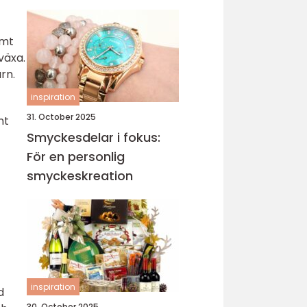
sticka
amt
växa.
rn.
inspiration
31. October 2025
nt
Smyckesdelar i fokus:
För en personlig
smyckeskreation
inspiration
d
30. October 2025