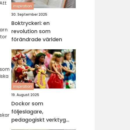
Att
inspiration
30. September 2025
Boktryckeri: en
garn
revolution som
tor
förändrade världen
a som
iska
inspiration
19. August 2025
Dockor som
följeslagare,
nskar
pedagogiskt verktyg
och trygghet i vardagen