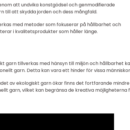
Genom att undvika konstgödsel och genmodifierade
n till att skydda jorden och dess mångfald.
llverkas med metoder som fokuserar på hållbarhet och
lterar i kvalitetsprodukter som håller länge.
t garn tillverkas med hänsyn till miljön och hållbarhet k
onellt garn. Detta kan vara ett hinder för vissa människor
udet av ekologiskt garn ökar finns det fortfarande mindre
llt garn, vilket kan begränsa de kreativa möjligheterna 