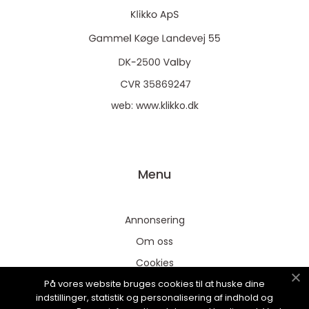
web:
www.klikko.dk
Menu
Annonsering
Om oss
Cookies
På vores website bruges cookies til at huske dine
Kontakta oss
indstillinger, statistik og personalisering af indhold og
Sitemap