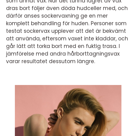
som annat vax. När det tunna lagret av vax
dras bort följer även döda hudceller med, och
därför anses sockervaxning ge en mer
komplett behandling för huden. Personer som
testat sockervax upplever att det är bekvämt
att använda, eftersom vaxet inte kladdar, och
går lätt att torka bort med en fuktig trasa. I
jämförelse med andra hårborttagningsvax
varar resultatet dessutom längre.