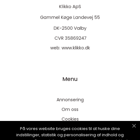
web:
www.klikko.dk
Menu
Annonsering
Om oss
Cookies
På vores website bruges cookies til at huske dine
Kontakta oss
indstillinger, statistik og personalisering af indhold og
Sitemap