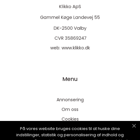
web:
www.klikko.dk
Menu
Annonsering
Om oss
Cookies
På vores website bruges cookies til at huske dine
Kontakta oss
indstillinger, statistik og personalisering af indhold og
Sitemap