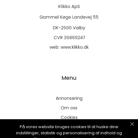
web:
www.klikko.dk
Menu
Annonsering
Om oss
Cookies
På vores website bruges cookies til at huske dine
Kontakta oss
indstillinger, statistik og personalisering af indhold og
Sitemap