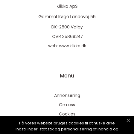
web:
www.klikko.dk
Menu
Annonsering
Om oss
Cookies
På vores website bruges cookies til at huske dine
Kontakta oss
indstillinger, statistik og personalisering af indhold og
Sitemap