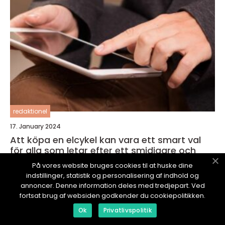
redaktionel
17. January 2024
Att köpa en elcykel kan vara ett smart val
för alla som letar efter ett smidigare och
mer hållbart sätt att ta sig fram
På vores website bruges cookies til at huske dine
indstillinger, statistik og personalisering af indhold og
annoncer. Denne information deles med tredjepart. Ved
fortsat brug af websiden godkender du cookiepolitikken.
Ok
Privatlivspolitik