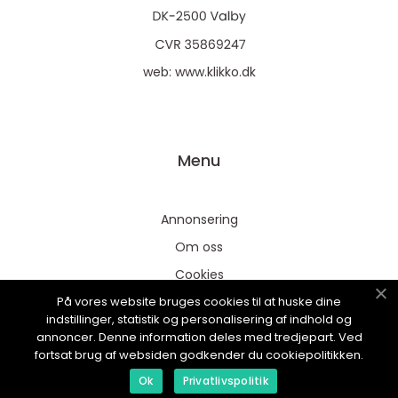
web:
www.klikko.dk
Menu
Annonsering
Om oss
Cookies
På vores website bruges cookies til at huske dine
Kontakta oss
indstillinger, statistik og personalisering af indhold og
Sitemap
annoncer. Denne information deles med tredjepart. Ved
fortsat brug af websiden godkender du cookiepolitikken.
Ok
Privatlivspolitik