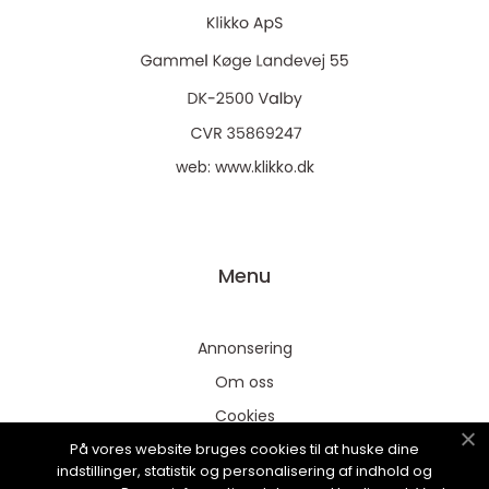
web:
www.klikko.dk
Menu
Annonsering
Om oss
Cookies
På vores website bruges cookies til at huske dine
Kontakta oss
indstillinger, statistik og personalisering af indhold og
Sitemap